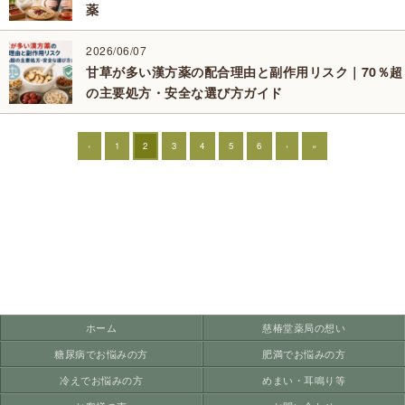
薬
2026/06/07
甘草が多い漢方薬の配合理由と副作用リスク｜70％超
の主要処方・安全な選び方ガイド
‹
1
2
3
4
5
6
›
»
ホーム
慈椿堂薬局の想い
糖尿病でお悩みの方
肥満でお悩みの方
冷えでお悩みの方
めまい・耳鳴り等